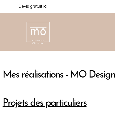
Aller
Devis gratuit ici
au
contenu
Mes réalisations - MO Desig
Projets des particuliers