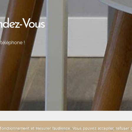
dez-Vous
 téléphone !
n fonctionnement et mesurer l’audience. Vous pouvez accepter, refuser
6
Mo Design Deco
|
Mentions légales
| Site créé par l'
Agence Se