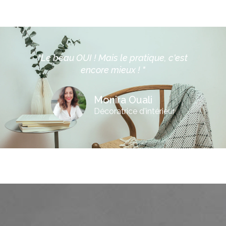
"Le beau OUI ! Mais le pratique, c'est
encore mieux ! "
Monira Ouali
Décoratrice d'intérieur